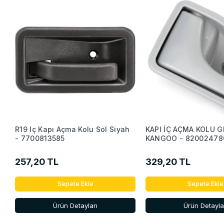
R19 Iç Kapı Açma Kolu Sol Siyah
KAPI İÇ AÇMA KOLU G
- 7700813585
KANGOO - 82002478
257,20 TL
329,20 TL
Sepete Ekle
Sepete Ekle
Ürün Detayları
Ürün Detayla