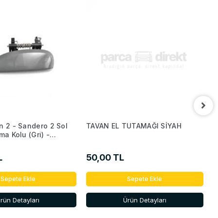
n 2 - Sandero 2 Sol
TAVAN EL TUTAMAĞI SİYAH
R
ma Kolu (Gri) -
S
R
L
50,00 TL
1
Sepete Ekle
Sepete Ekle
rün Detayları
Ürün Detayları