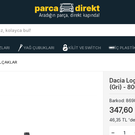
ZLARI
YAĞ ÇUBUKLARI
KİLİT VE SWİTCH
İÇ PLAST
OLÇAKLAR
Dacia Lo
(Gri) - 
Barkod:
869
347,60
46,35 TL 'de