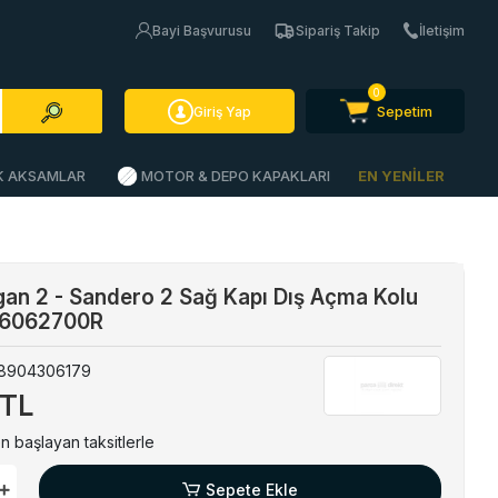
Bayi Başvurusu
Sipariş Takip
İletişim
0
Sepetim
Giriş Yap
İK AKSAMLAR
MOTOR & DEPO KAPAKLARI
EN YENİLER
gan 2 - Sandero 2 Sağ Kapı Dış Açma Kolu
806062700R
8904306179
 TL
n başlayan taksitlerle
Sepete Ekle