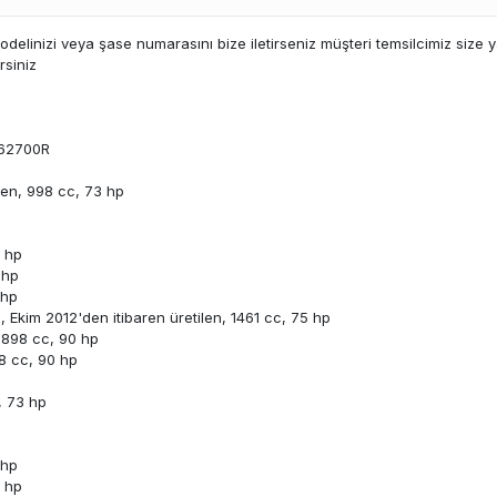
linizi veya şase numarasını bize iletirseniz müşteri temsilcimiz size 
rsiniz
062700R
ilen, 998 cc, 73 hp
5 hp
 hp
 hp
 Ekim 2012'den itibaren üretilen, 1461 cc, 75 hp
 898 cc, 90 hp
98 cc, 90 hp
, 73 hp
 hp
5 hp