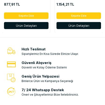
Zafira-Vivaro Radyatör Ek
Deposu ( Kapakli ) Eski
877,91 TL
1.154,21 TL
Deposu ( Kapakli )
Model 1323.X6
9800777280 - 1306.J5
-9684527680 -1306.J5
Sepete Ekle
Sepete Ekle
Ürün Detayları
Ürün Detayları
Hızlı Teslimat
Siparişleriniz En Kısa Sürede Elinize Ulaşır.
Güvenli Alışveriş
Güvenli ve Kolay Ödeme Sistemi
Geniş Ürün Yelpazesi
Binlerce Ürün ve Kampanya Seçeneği
7/ 24 Whatsapp Destek
Öneri ve Şikayetlerinizi Bize İletebilirsiniz.