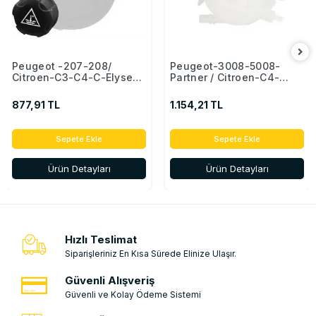
Peugeot -207-208/
Peugeot-3008-5008-
Citroen-C3-C4-C-Elysee
Partner / Citroen-C4-
Toyota Proace Opel-
Picasso Radyatör Ek
Zafira-Vivaro Radyatör Ek
Deposu ( Kapakli ) Eski
877,91 TL
1.154,21 TL
Deposu ( Kapakli )
Model 1323.X6
9800777280 - 1306.J5
-9684527680 -1306.J5
Sepete Ekle
Sepete Ekle
Ürün Detayları
Ürün Detayları
Hızlı Teslimat
Siparişleriniz En Kısa Sürede Elinize Ulaşır.
Güvenli Alışveriş
Güvenli ve Kolay Ödeme Sistemi