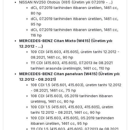
NISSAN NV250 Otobüs (X61) (Üretim yılı 07.2019 - ...)
dCi, 07.2019 tarihinden itibaren üretilen, 1461 cc,
80 hp
dCi, 07.2019 tarihinden itibaren üretilen, 1461 cc,
95 hp
dCi, 07.2019 tarihinden itibaren üretilen, 1461 cc,
116 hp
MERCEDES-BENZ Citan Mixto (W415) (Üretim yılı
12.2012 - ...)
109 CDI (415.603, 415.605), üretim tarihi 12.2012 -
08.2021, 1461 cc, 90 hp
111 CDI (415.603, 415.605), 07.2013 ile 08.2021
tarihleri ​​arasında üretilmiştir, 1461 cc, 110 hp
MERCEDES-BENZ Citan panelvan (W415) (Üretim yılı
12.2012 - 08.2021)
108 CDI 1.5 (415.601, 415.603), üretim tarihi 12.2012
- 08.2021, 1461 cc, 75 hp
108 CDI (415.603), 05.2019 tarihinden itibaren
üretilmiş, 1461 cc, 80 hp
109 CDI 1.5 (415.601, 415.603, 415.605), üretim
tarihi 12.2012 - 08.2021, 1461 cc, 90 hp
109 CDI (415.603, 415.605), 05.2019 tarihinden
itibaren üretilen, 1461 cc, 95 hp
111 CDI 1.5 (415.603, 415.605), 07.2013 ile 08.2021