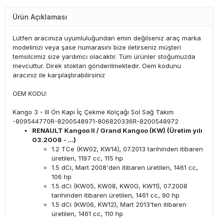
Ürün Açıklaması
Lütfen aracınıza uyumluluğundan emin değilseniz araç marka
modelinizi veya şase numarasını bize iletirseniz müşteri
temsilcimiz size yardımcı olacaktır. Tüm ürünler stoğumuzda
mevcuttur. Direk stoktan gönderilmektedir. Oem kodunu
aracınız ile karşılaştırabilirsiniz
OEM KODU:
Kango 3 - III Ön Kapı İç Çekme Kolçağı Sol Sağ Takım
-809544770R-8200548971-806820336R-8200548972
RENAULT Kangoo II / Grand Kangoo (KW) (Üretim yılı
03.2008 - ...)
1.2 TCe (KW02, KW14), 07.2013 tarihinden itibaren
üretilen, 1197 cc, 115 hp
1.5 dCi, Mart 2008'den itibaren üretilen, 1461 cc,
106 hp
1.5 dCi (KW05, KW08, KW0G, KW11), 07.2008
tarihinden itibaren üretilen, 1461 cc, 90 hp
1.5 dCi (KW06, KW12), Mart 2013'ten itibaren
üretilen, 1461 cc, 110 hp