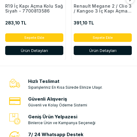
R19 İç Kapı Açma Kolu Sağ
Renault Megane 2 / Clio 3
Siyah - 7700813586
/ Kangoo 3 İç Kapı Açma
Kolu Krom - Sağ -
8200174074
283,10 TL
391,10 TL
Sepete Ekle
Sepete Ekle
Ürün Detayları
Ürün Detayları
Hızlı Teslimat
Siparişleriniz En Kısa Sürede Elinize Ulaşır.
Güvenli Alışveriş
Güvenli ve Kolay Ödeme Sistemi
Geniş Ürün Yelpazesi
Binlerce Ürün ve Kampanya Seçeneği
7/ 24 Whatsapp Destek