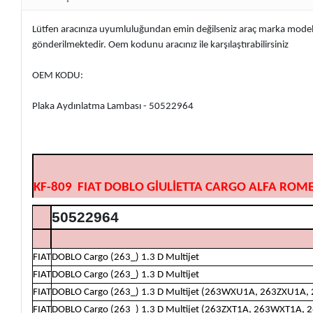
Lütfen aracınıza uyumluluğundan emin değilseniz araç marka modelin
gönderilmektedir. Oem kodunu aracınız ile karşılaştırabilirsiniz
OEM KODU:
Plaka Aydınlatma Lambası - 50522964
KF-809 FIAT DOBLO GİULİETTA CARGO ALFA RO
50522964
FIAT
DOBLO Cargo (263_) 1.3 D Multijet
FIAT
DOBLO Cargo (263_) 1.3 D Multijet
FIAT
DOBLO Cargo (263_) 1.3 D Multijet (263WXU1A, 263ZXU1A
FIAT
DOBLO Cargo (263_) 1.3 D Multijet (263ZXT1A, 263WXT1A,