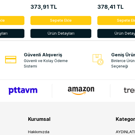
373,91 TL
378,41 TL
kle
Sepete Ekle
Sepete Ek
ları
Ürün Detayları
Ürün Detay
Güvenli Alışveriş
Geniş Ürü
Güvenli ve Kolay Ödeme
Binlerce Ürü
Sistemi
Seçeneği
Kurumsal
Kategor
Hakkımızda
AYDINLA