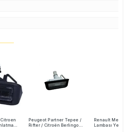
 Citroen
Peugeot Partner Tepee /
Renault Megane 
nlatma
Rifter / Citroën Berlingo
Lambası Yeni Mod
H0
Tepee Plaka Lambası –
265109648R