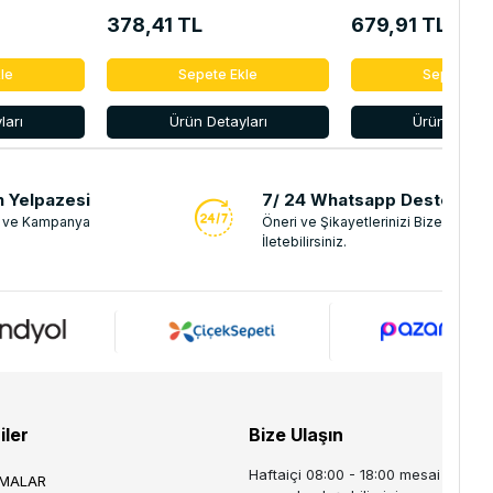
6340.G7
378,41 TL
679,91 TL
le
Sepete Ekle
Sepete Ek
ları
Ürün Detayları
Ürün Detayl
n Yelpazesi
7/ 24 Whatsapp Destek
n ve Kampanya
Öneri ve Şikayetlerinizi Bize
İletebilirsiniz.
iler
Bize Ulaşın
Haftaiçi 08:00 - 18:00 mesai saatler
TMALAR