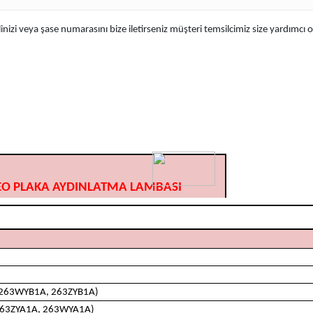
izi veya şase numarasını bize iletirseniz müşteri temsilcimiz size yardımcı
MEO PLAKA AYDINLATMA LAMBASI
, 263WYB1A, 263ZYB1A)
 263ZYA1A, 263WYA1A)