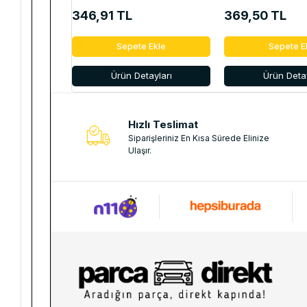
346,91 TL
369,50 TL
Sepete Ekle
Sepete E
Ürün Detayları
Ürün Detay
Hızlı Teslimat
Siparişleriniz En Kısa Sürede Elinize
Ulaşır.