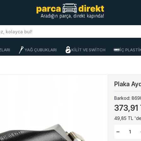
ZLARI
YAĞ ÇUBUKLARI
KİLİT VE SWİTCH
İÇ PLAST
Plaka Ay
Barkod:
869
373,91
49,85 TL 'de