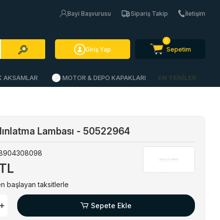
Bayi Başvurusu
Sipariş Takip
İletişim
0
Sepetim
Giriş Yap
İK AKSAMLAR
MOTOR & DEPO KAPAKLARI
EN YENİLER
dınlatma Lambası - 50522964
8904308098
 TL
n başlayan taksitlerle
Sepete Ekle