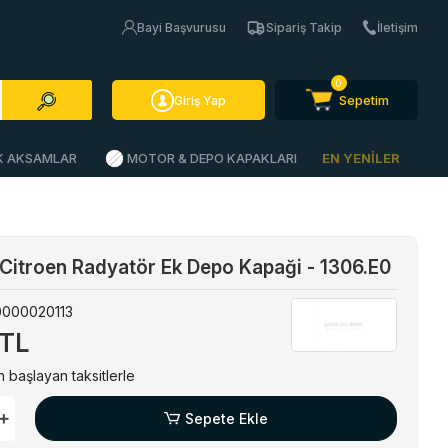
Bayi Başvurusu
Sipariş Takip
İletişim
0
Sepetim
Giriş Yap
İK AKSAMLAR
MOTOR & DEPO KAPAKLARI
EN YENİLER
Citroen Radyatör Ek Depo Kapaği - 1306.E0
0000020113
 TL
 başlayan taksitlerle
Sepete Ekle