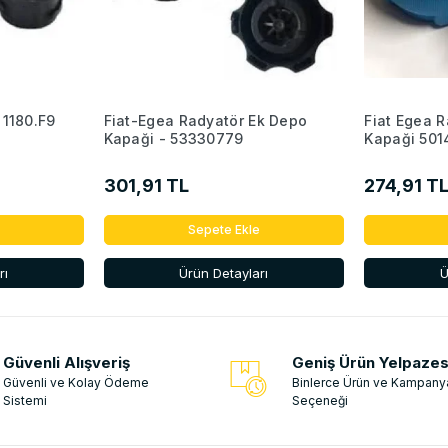
1180.F9
Fiat-Egea Radyatör Ek Depo
Fiat Egea 
Kapaği - 53330779
Kapaği 50
301,91 TL
274,91 T
Sepete Ekle
rı
Ürün Detayları
Ü
Güvenli Alışveriş
Geniş Ürün Yelpazes
Güvenli ve Kolay Ödeme
Binlerce Ürün ve Kampany
Sistemi
Seçeneği