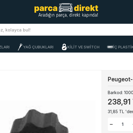
ZLARI
YAĞ ÇUBUKLARI
KİLİT VE SWİTCH
İÇ PLAST
Peugeot-
Barkod:
100
238,91
31,85 TL 'den