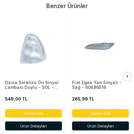
Benzer Ürünler
Dacia Solenza Ön Sinyal
Fiat Egea Yan Sinyali -
Lambası Duylu - SOL -
Sağ - 60686516
6001546541
549,00 TL
265,99 TL
Sepete Ekle
Sepete Ekle
Ürün Detayları
Ürün Detayları