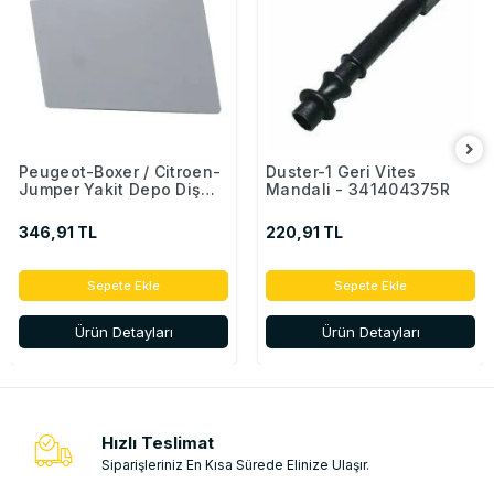
Peugeot-Boxer / Citroen-
Duster-1 Geri Vites
Jumper Yakit Depo Diş
Mandali - 341404375R
Kapaği - 1517.H0 -
1362671080
346,91 TL
220,91 TL
Sepete Ekle
Sepete Ekle
Ürün Detayları
Ürün Detayları
Hızlı Teslimat
Siparişleriniz En Kısa Sürede Elinize Ulaşır.