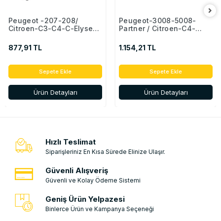
Peugeot -207-208/
Peugeot-3008-5008-
Citroen-C3-C4-C-Elysee
Partner / Citroen-C4-
Toyota Proace Opel-
Picasso Radyatör Ek
Zafira-Vivaro Radyatör Ek
Deposu ( Kapakli ) Eski
877,91 TL
1.154,21 TL
Deposu ( Kapakli )
Model 1323.X6
9800777280 - 1306.J5
-9684527680 -1306.J5
Sepete Ekle
Sepete Ekle
Ürün Detayları
Ürün Detayları
Hızlı Teslimat
Siparişleriniz En Kısa Sürede Elinize Ulaşır.
Güvenli Alışveriş
Güvenli ve Kolay Ödeme Sistemi
Geniş Ürün Yelpazesi
Binlerce Ürün ve Kampanya Seçeneği