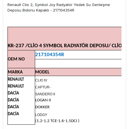
Renault Clio 2, Symbol Joy Radyatör Yedek Su Genleşme
Deposu Bidonu Kapaklı - 217104354R
KR-237 /CLİO 4 SYMBOL RADYATÖR DEPOSU/ CLİO 4
217104354R
OEM NO
MARKA
MODEL
RENAULT
CLIO IV
RENAULT
CAPTUR-
DACİA
SANDERO II
DACİA
LOGAN II
DACİA
DOKKER
DACİA
LODGY
(1.2-1.2 TCE-1.6-1.5DCI )