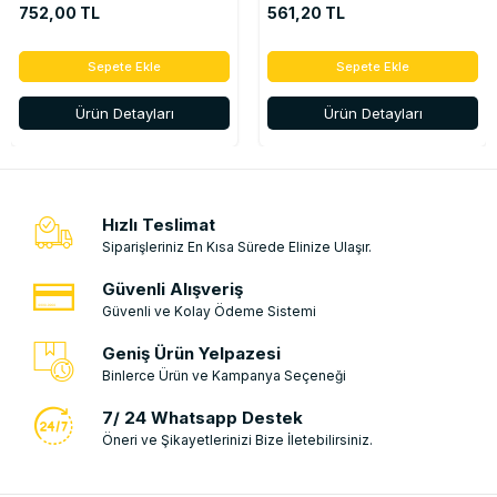
Lambası - 8200120715
752,00 TL
561,20 TL
Sepete Ekle
Sepete Ekle
Ürün Detayları
Ürün Detayları
Hızlı Teslimat
Siparişleriniz En Kısa Sürede Elinize Ulaşır.
Güvenli Alışveriş
Güvenli ve Kolay Ödeme Sistemi
Geniş Ürün Yelpazesi
Binlerce Ürün ve Kampanya Seçeneği
7/ 24 Whatsapp Destek
Öneri ve Şikayetlerinizi Bize İletebilirsiniz.