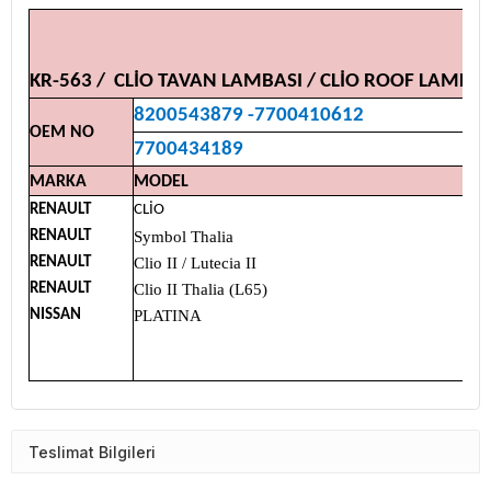
KR-563 / CLİO TAVAN LAMBASI / CLİO ROOF LAMP
8200543879 -7700410612
OEM NO
7700434189
MARKA
MODEL
RENAULT
CLİO
RENAULT
Symbol Thalia
RENAULT
Clio II / Lutecia II
RENAULT
Clio II Thalia (L65)
NISSAN
PLATINA
Teslimat Bilgileri