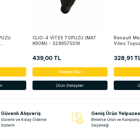
PUZU
CLIO-4 VİTES TOPUZU (MAT
Renault Me
KROM) - 328657531R
Vites Topu
439,00 TL
328,91 T
Sepete Ekle
rı
Ürün Detayları
Ü
Güvenli Alışveriş
Geniş Ürün Yelpazes
Güvenli ve Kolay Ödeme
Binlerce Ürün ve Kampany
Sistemi
Seçeneği