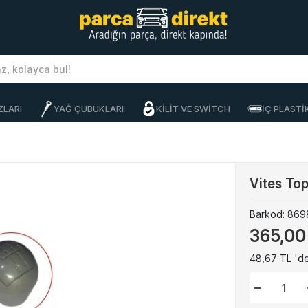
ZLARI
YAĞ ÇUBUKLARI
KİLİT VE SWİTCH
İÇ PLAST
Vites To
Barkod:
869
365,00
48,67 TL 'de