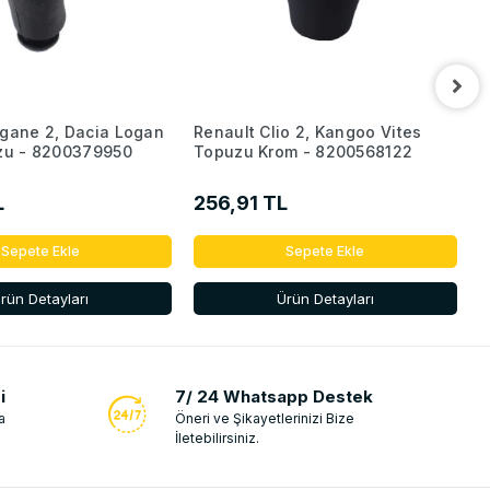
gane 2, Dacia Logan
Renault Clio 2, Kangoo Vites
R
zu - 8200379950
Topuzu Krom - 8200568122
V
8
L
256,91 TL
2
Sepete Ekle
Sepete Ekle
rün Detayları
Ürün Detayları
i
7/ 24 Whatsapp Destek
a
Öneri ve Şikayetlerinizi Bize
İletebilirsiniz.