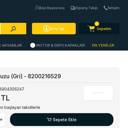
Bayi Başvurusu
Sipariş Takip
İletişim
0
Sepetim
Giriş Yap
İK AKSAMLAR
MOTOR & DEPO KAPAKLARI
EN YENİLER
puzu (Gri) - 8200216529
8904306247
 TL
n başlayan taksitlerle
Sepete Ekle