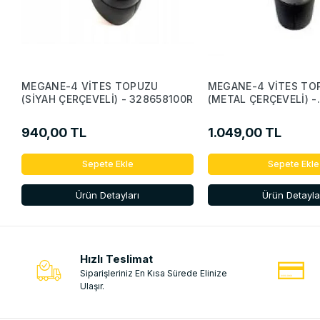
MEGANE-4 VİTES TOPUZU
MEGANE-4 VİTES TO
(SİYAH ÇERÇEVELİ) - 328658100R
(METAL ÇERÇEVELİ) -
328658100R
940,00 TL
1.049,00 TL
Sepete Ekle
Sepete Ekle
Ürün Detayları
Ürün Detayla
Hızlı Teslimat
Siparişleriniz En Kısa Sürede Elinize
Ulaşır.