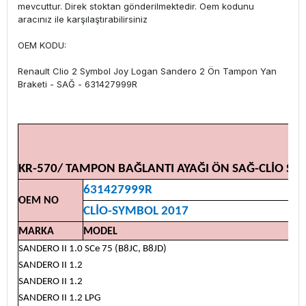
mevcuttur. Direk stoktan gönderilmektedir. Oem kodunu
aracınız ile karşılaştırabilirsiniz
OEM KODU:
Renault Clio 2 Symbol Joy Logan Sandero 2 Ön Tampon Yan
Braketi - SAĞ - 631427999R
KR-570/ TAMPON BAĞLANTI AYAĞI ÖN SAĞ-CLİO SY
631427999R
OEM NO
CLİO-SYMBOL 2017
MARKA
MODEL
SANDERO II 1.0 SCe 75 (B8JC, B8JD)
SANDERO II 1.2
SANDERO II 1.2
SANDERO II 1.2 LPG