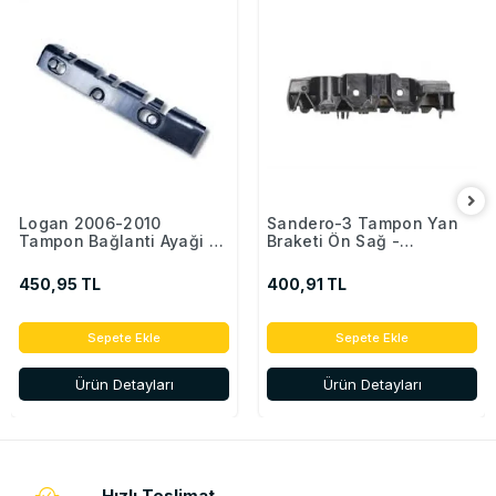
Logan 2006-2010
Sandero-3 Tampon Yan
Tampon Bağlanti Ayaği -
Braketi Ön Sağ -
850442904R
622221846R
450,95 TL
400,91 TL
Sepete Ekle
Sepete Ekle
Ürün Detayları
Ürün Detayları
Hızlı Teslimat