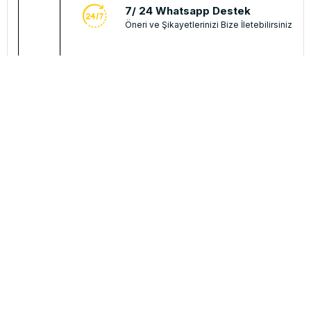
7/ 24 Whatsapp Destek
Öneri ve Şikayetlerinizi Bize İletebilirsiniz.
Kampanya, duyuru, bilgilendirmelerden e-posta ile h
Bayimiz olmak ister misiniz?
Bayi Başvurusu