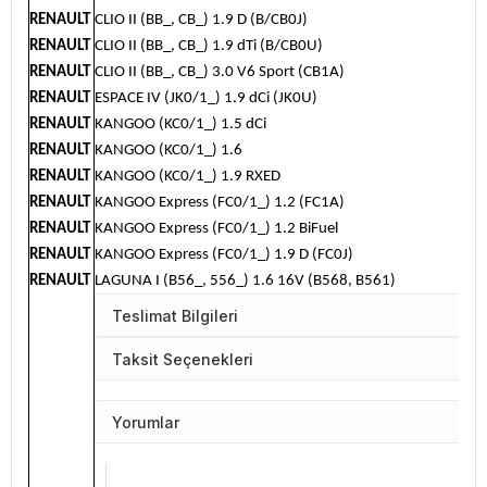
RENAULT
CLIO II (BB_, CB_) 1.9 D (B/CB0J)
RENAULT
CLIO II (BB_, CB_) 1.9 dTi (B/CB0U)
RENAULT
CLIO II (BB_, CB_) 3.0 V6 Sport (CB1A)
RENAULT
ESPACE IV (JK0/1_) 1.9 dCi (JK0U)
RENAULT
KANGOO (KC0/1_) 1.5 dCi
RENAULT
KANGOO (KC0/1_) 1.6
RENAULT
KANGOO (KC0/1_) 1.9 RXED
RENAULT
KANGOO Express (FC0/1_) 1.2 (FC1A)
RENAULT
KANGOO Express (FC0/1_) 1.2 BiFuel
RENAULT
KANGOO Express (FC0/1_) 1.9 D (FC0J)
RENAULT
LAGUNA I (B56_, 556_) 1.6 16V (B568, B561)
Teslimat Bilgileri
Taksit Seçenekleri
Yorumlar