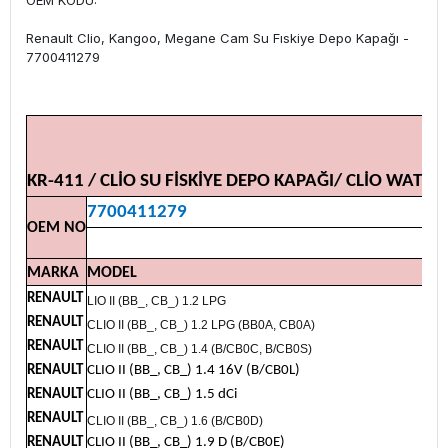
OEM KODU:
Renault Clio, Kangoo, Megane Cam Su Fıskiye Depo Kapağı -
7700411279
KR-411 / CLİO SU FİSKİYE DEPO KAPAĞI/ CLİO WATER
7700411279
OEM NO
MARKA
MODEL
RENAULT
LIO II (BB_, CB_) 1.2 LPG
RENAULT
CLIO II (BB_, CB_) 1.2 LPG (BB0A, CB0A)
RENAULT
CLIO II (BB_, CB_) 1.4 (B/CB0C, B/CB0S)
RENAULT
CLIO II (BB_, CB_) 1.4 16V (B/CB0L)
RENAULT
CLIO II (BB_, CB_) 1.5 dCi
RENAULT
CLIO II (BB_, CB_) 1.6 (B/CB0D)
RENAULT
CLIO II (BB_, CB_) 1.9 D (B/CB0E)