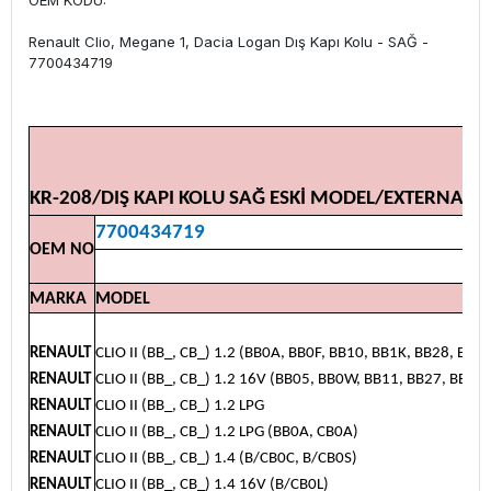
OEM KODU:
Renault Clio, Megane 1, Dacia Logan Dış Kapı Kolu - SAĞ -
7700434719
KR-208/DIŞ KAPI KOLU SAĞ ESKİ MODEL/EXTERNAL
7700434719
OEM NO
MARKA
MODEL
RENAULT
CLIO II (BB_, CB_) 1.2 (BB0A, BB0F, BB10, BB1K, BB28, BB2D
RENAULT
CLIO II (BB_, CB_) 1.2 16V (BB05, BB0W, BB11, BB27, BB2T,
RENAULT
CLIO II (BB_, CB_) 1.2 LPG
RENAULT
CLIO II (BB_, CB_) 1.2 LPG (BB0A, CB0A)
RENAULT
CLIO II (BB_, CB_) 1.4 (B/CB0C, B/CB0S)
RENAULT
CLIO II (BB_, CB_) 1.4 16V (B/CB0L)