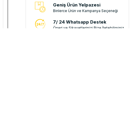
Geniş Ürün Yelpazesi
Binlerce Ürün ve Kampanya Seçeneği
7/ 24 Whatsapp Destek
Öneri ve Şikayetlerinizi Bize İletebilirsiniz.
Kampanya, duyuru, bilgilendirmelerden e-posta ile h
Bayimiz olmak ister misiniz?
Bayi Başvurusu