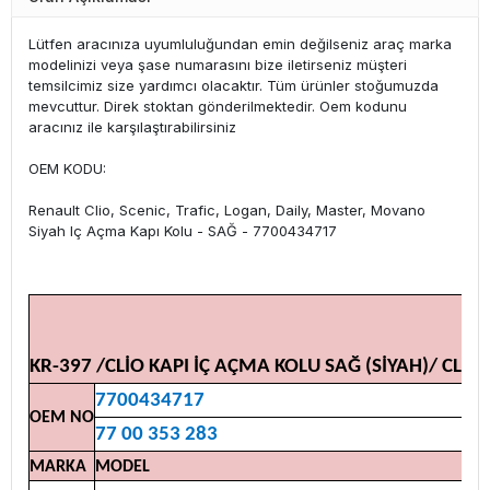
Lütfen aracınıza uyumluluğundan emin değilseniz araç marka
modelinizi veya şase numarasını bize iletirseniz müşteri
temsilcimiz size yardımcı olacaktır. Tüm ürünler stoğumuzda
mevcuttur. Direk stoktan gönderilmektedir. Oem kodunu
aracınız ile karşılaştırabilirsiniz
OEM KODU:
Renault Clio, Scenic, Trafic, Logan, Daily, Master, Movano
Siyah Iç Açma Kapı Kolu - SAĞ - 7700434717
KR-397 /CLİO KAPI İÇ AÇMA KOLU SAĞ (SİYAH)/ CL
7700434717
OEM NO
77 00 353 283
MARKA
MODEL