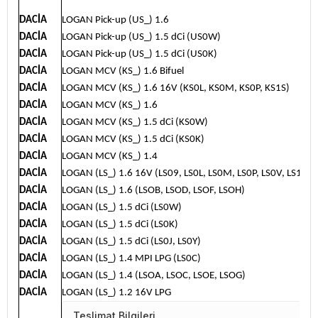
DACİA
LOGAN Pick-up (US_) 1.6
DACİA
LOGAN Pick-up (US_) 1.5 dCi (US0W)
DACİA
LOGAN Pick-up (US_) 1.5 dCi (US0K)
DACİA
LOGAN MCV (KS_) 1.6 Bifuel
DACİA
LOGAN MCV (KS_) 1.6 16V (KS0L, KS0M, KS0P, KS1S)
DACİA
LOGAN MCV (KS_) 1.6
DACİA
LOGAN MCV (KS_) 1.5 dCi (KS0W)
DACİA
LOGAN MCV (KS_) 1.5 dCi (KS0K)
DACİA
LOGAN MCV (KS_) 1.4
DACİA
LOGAN (LS_) 1.6 16V (LS09, LS0L, LS0M, LS0P, LS0V, LS18, LS
DACİA
LOGAN (LS_) 1.6 (LSOB, LSOD, LSOF, LSOH)
DACİA
LOGAN (LS_) 1.5 dCi (LS0W)
DACİA
LOGAN (LS_) 1.5 dCi (LS0K)
DACİA
LOGAN (LS_) 1.5 dCi (LS0J, LS0Y)
DACİA
LOGAN (LS_) 1.4 MPI LPG (LS0C)
DACİA
LOGAN (LS_) 1.4 (LSOA, LSOC, LSOE, LSOG)
DACİA
LOGAN (LS_) 1.2 16V LPG
Teslimat Bilgileri