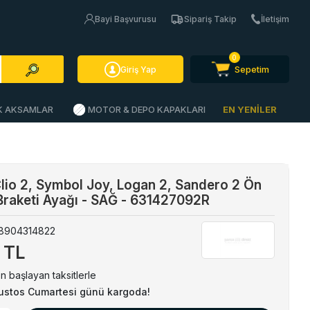
Bayi Başvurusu
Sipariş Takip
İletişim
0
Sepetim
Giriş Yap
İK AKSAMLAR
MOTOR & DEPO KAPAKLARI
EN YENİLER
Clio 2, Symbol Joy, Logan 2, Sandero 2 Ön
raketi Ayağı - SAĞ - 631427092R
8904314822
 TL
n başlayan taksitlerle
ustos Cumartesi günü kargoda!