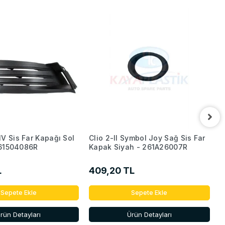
V Sis Far Kapağı Sol
Clio 2-II Symbol Joy Sağ Sis Far
C
261504086R
Kapak Siyah - 261A26007R
K
L
409,20 TL
4
Sepete Ekle
Sepete Ekle
rün Detayları
Ürün Detayları