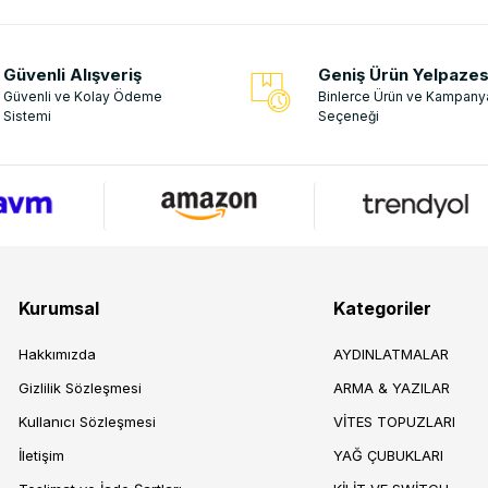
Güvenli Alışveriş
Geniş Ürün Yelpazes
Güvenli ve Kolay Ödeme
Binlerce Ürün ve Kampany
Sistemi
Seçeneği
Kurumsal
Kategoriler
Hakkımızda
AYDINLATMALAR
Gizlilik Sözleşmesi
ARMA & YAZILAR
Kullanıcı Sözleşmesi
VİTES TOPUZLARI
İletişim
YAĞ ÇUBUKLARI