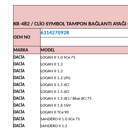
KR-482 / CLİO SYMBOL TAMPON BAĞLANTI AYAĞI 
631427092R
OEM NO
MARKA
MODEL
DACİA
LOGAN II 1.0 SCe 75
DACİA
LOGAN II 1.2
DACİA
LOGAN II 1.2
DACİA
LOGAN II 1.2 LPG
DACİA
LOGAN II 1.5 dCi
DACİA
LOGAN II 1.5 dCi
DACİA
LOGAN II 1.5 dCi / Blue dCi 75
DACİA
LOGAN II 1.6 16V
DACİA
LOGAN II TCe 90
DACİA
SANDERO II 1.0 SCe 75
DACİA
SANDERO II 1.2