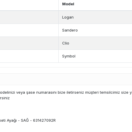
Model
Logan
Sandero
Clio
Symbol
linizi veya şase numarasını bize iletirseniz müşteri temsilcimiz size 
rsiniz
keti Ayağı - SAĞ - 631427092R