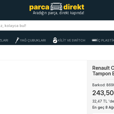
ZLARI
YAĞ ÇUBUKLARI
KİLİT VE SWİTCH
İÇ PLAST
Renault 
Tampon B
Barkod:
869
243,50
32,47 TL 'de
En geç 8 Ağ