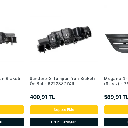
n Braketi
Sandero-3 Tampon Yan Braketi
Megane 4-I
R
Ön Sol - 622238774R
(Sissiz) - 
400,91 TL
589,91 T
Sepete Ekle
rı
Ürün Detayları
Ü