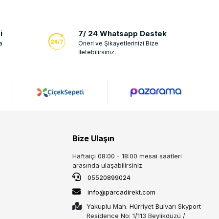
i
7/ 24 Whatsapp Destek
a
Öneri ve Şikayetlerinizi Bize
İletebilirsiniz.
Bize Ulaşın
Haftaiçi 08:00 - 18:00 mesai saatleri
arasında ulaşabilirsiniz.
05520899024
info@parcadirekt.com
Yakuplu Mah. Hürriyet Bulvarı Skyport
Residence No: 1/113 Beylikdüzü /