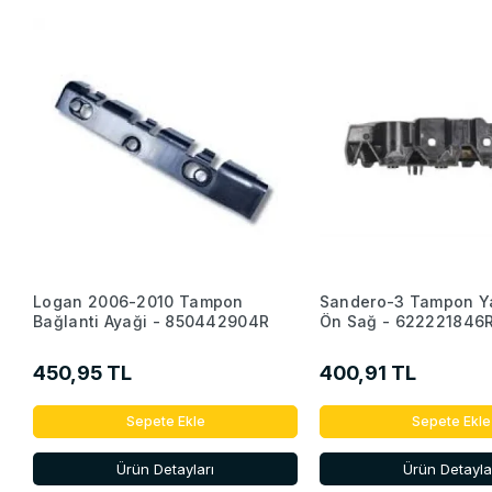
Logan 2006-2010 Tampon
Sandero-3 Tampon Ya
Bağlanti Ayaği - 850442904R
Ön Sağ - 622221846
450,95 TL
400,91 TL
Sepete Ekle
Sepete Ekle
Ürün Detayları
Ürün Detayla