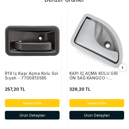
R19 Iç Kapı Açma Kolu Sol
KAPI İÇ AÇMA KOLU GRİ
Siyah - 7700813585
ÖN SAĞ KANGOO -
8200247802
257,20 TL
329,20 TL
Sepete Ekle
Sepete Ekle
Ürün Detayları
Ürün Detayları