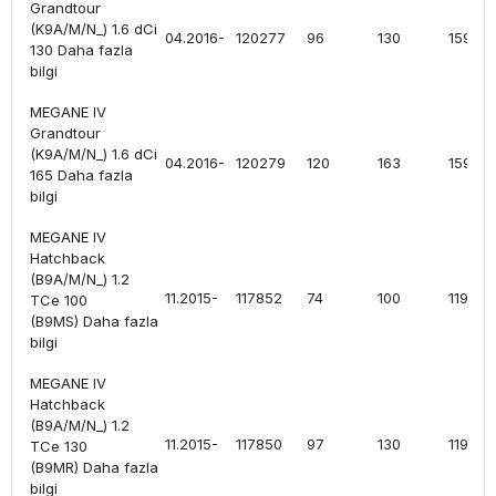
Grandtour
(K9A/M/N_) 1.6 dCi
04.2016-
120277
96
130
1598
130 Daha fazla
bilgi
MEGANE IV
Grandtour
(K9A/M/N_) 1.6 dCi
04.2016-
120279
120
163
1598
165 Daha fazla
bilgi
MEGANE IV
Hatchback
(B9A/M/N_) 1.2
11.2015-
117852
74
100
1197
TCe 100
(B9MS) Daha fazla
bilgi
MEGANE IV
Hatchback
(B9A/M/N_) 1.2
11.2015-
117850
97
130
1197
TCe 130
(B9MR) Daha fazla
bilgi