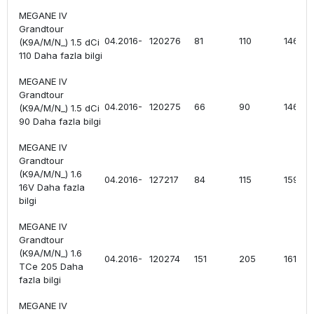
MEGANE IV
Grandtour
04.2016-
120276
81
110
1461
(K9A/M/N_) 1.5 dCi
110 Daha fazla bilgi
MEGANE IV
Grandtour
04.2016-
120275
66
90
1461
(K9A/M/N_) 1.5 dCi
90 Daha fazla bilgi
MEGANE IV
Grandtour
(K9A/M/N_) 1.6
04.2016-
127217
84
115
1598
16V Daha fazla
bilgi
MEGANE IV
Grandtour
(K9A/M/N_) 1.6
04.2016-
120274
151
205
1618
TCe 205 Daha
fazla bilgi
MEGANE IV