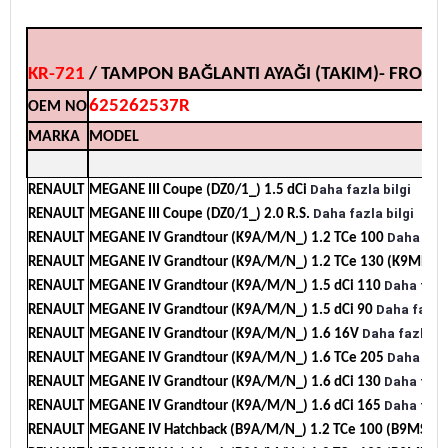
KR-721
/ TAMPON BAĞLANTI AYAĞI (TAKIM)- FRONT 
625262537R
OEM NO
MARKA
MODEL
Daha fazla bilgi
RENAULT
MEGANE III Coupe (DZ0/1_) 1.5 dCi
Daha fazla bilgi
RENAULT
MEGANE III Coupe (DZ0/1_) 2.0 R.S.
Daha fazl
RENAULT
MEGANE IV Grandtour (K9A/M/N_) 1.2 TCe 100
Da
RENAULT
MEGANE IV Grandtour (K9A/M/N_) 1.2 TCe 130 (K9MR)
Daha fazla
RENAULT
MEGANE IV Grandtour (K9A/M/N_) 1.5 dCi 110
Daha fazla 
RENAULT
MEGANE IV Grandtour (K9A/M/N_) 1.5 dCi 90
Daha fazla bi
RENAULT
MEGANE IV Grandtour (K9A/M/N_) 1.6 16V
Daha fazl
RENAULT
MEGANE IV Grandtour (K9A/M/N_) 1.6 TCe 205
Daha fazla
RENAULT
MEGANE IV Grandtour (K9A/M/N_) 1.6 dCi 130
Daha fazla
RENAULT
MEGANE IV Grandtour (K9A/M/N_) 1.6 dCi 165
Da
RENAULT
MEGANE IV Hatchback (B9A/M/N_) 1.2 TCe 100 (B9MS)