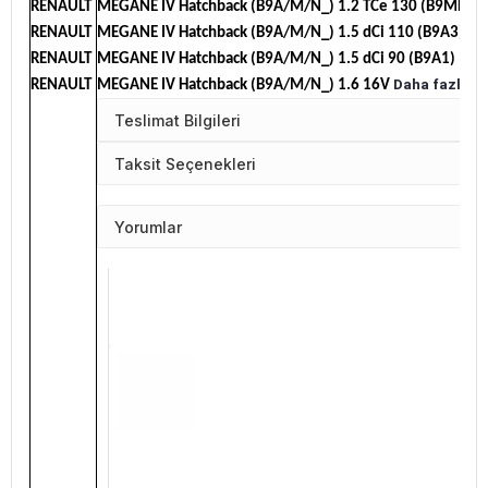
Da
RENAULT
MEGANE IV Hatchback (B9A/M/N_) 1.2 TCe 130 (B9MR)
Dah
RENAULT
MEGANE IV Hatchback (B9A/M/N_) 1.5 dCi 110 (B9A3)
Daha
RENAULT
MEGANE IV Hatchback (B9A/M/N_) 1.5 dCi 90 (B9A1)
Daha fazla bi
RENAULT
MEGANE IV Hatchback (B9A/M/N_) 1.6 16V
Teslimat Bilgileri
Taksit Seçenekleri
Yorumlar